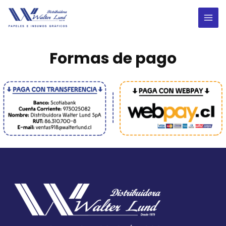
Ir
al
MAI
contenido
ME
Formas de pago