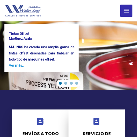
Ir
al
MAI
contenido
ME
Papel Fotocopia
Tintas Offset
Excellent Copy
Martínez Ayala
El papel fotocopia multiuso es perfecto
MA INKS ha creado una amplia gama de
para oficinas, centros escolares e
tintas offset diseñadas para trabajar en
impresiones en el hogar.
todo tipo de máquinas offset.
Ver más…
Ver más…
ENVÍOS A TODO
SERVICIO DE