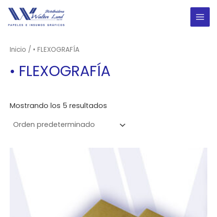
Ir
al
MAI
contenido
ME
Inicio
/ • FLEXOGRAFÍA
• FLEXOGRAFÍA
Mostrando los 5 resultados