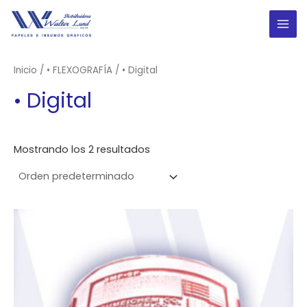
Ir
al
MAI
contenido
ME
Inicio
/
• FLEXOGRAFÍA
/ • Digital
• Digital
Mostrando los 2 resultados