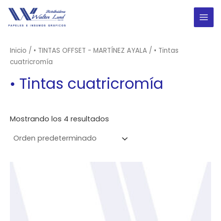
Ir
al
MAI
contenido
ME
Inicio
/
• TINTAS OFFSET - MARTÍNEZ AYALA
/ • Tintas
cuatricromía
• Tintas cuatricromía
Mostrando los 4 resultados