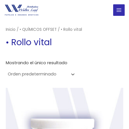
Ir
al
MAI
contenido
ME
Inicio
/
• QUÍMICOS OFFSET
/ • Rollo vital
• Rollo vital
Mostrando el único resultado