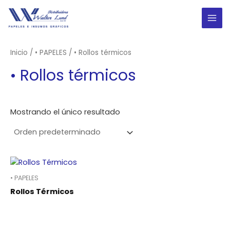
Ir
al
MAI
contenido
ME
Inicio
/
• PAPELES
/ • Rollos térmicos
• Rollos térmicos
Mostrando el único resultado
• PAPELES
Rollos Térmicos