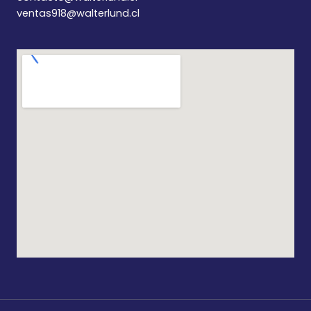
ventas918@walterlund.cl