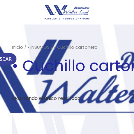
Inicio
/
• INSUMOS
/ • Cuchillo cartonero
• Cuchillo cart
SCAR
Mostrando el único resultado