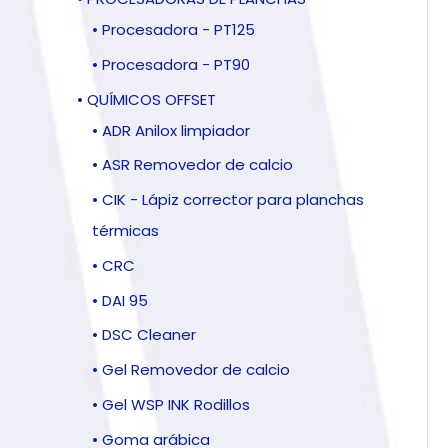
• Procesadora - PT125
• Procesadora - PT90
• QUÍMICOS OFFSET
• ADR Anilox limpiador
• ASR Removedor de calcio
• CIK - Lápiz corrector para planchas
térmicas
• CRC
• DAI 95
• DSC Cleaner
• Gel Removedor de calcio
• Gel WSP INK Rodillos
• Goma arábica