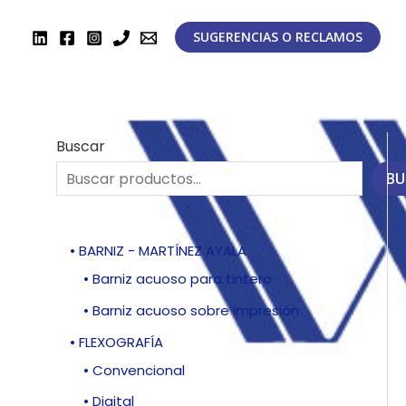
Ir
al
SUGERENCIAS O RECLAMOS
contenido
Buscar
BU
• BARNIZ - MARTÍNEZ AYALA
• Barniz acuoso para tintero
• Barniz acuoso sobre impresión
• FLEXOGRAFÍA
• Convencional
• Digital