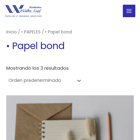
Ir
al
MAI
contenido
ME
Inicio
/
• PAPELES
/ • Papel bond
• Papel bond
Mostrando los 3 resultados