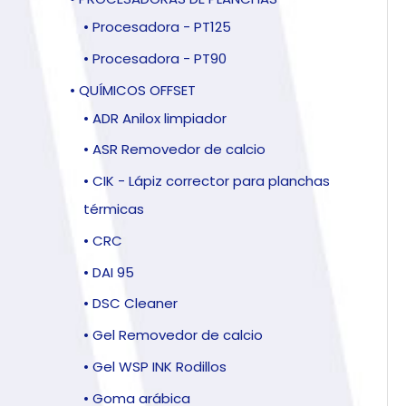
• Procesadora - PT125
• Procesadora - PT90
• QUÍMICOS OFFSET
• ADR Anilox limpiador
• ASR Removedor de calcio
• CIK - Lápiz corrector para planchas
térmicas
• CRC
• DAI 95
• DSC Cleaner
• Gel Removedor de calcio
• Gel WSP INK Rodillos
• Goma arábica