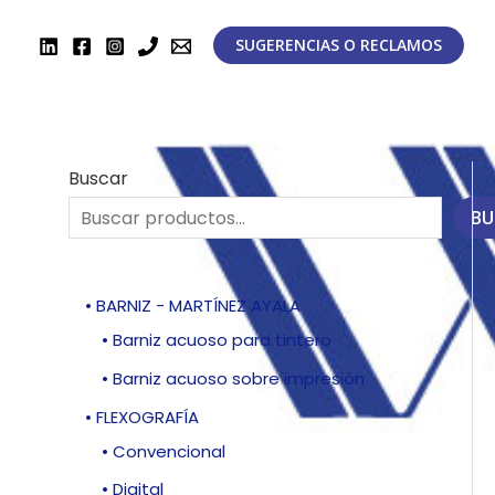
Ir
al
SUGERENCIAS O RECLAMOS
contenido
Buscar
BU
• BARNIZ - MARTÍNEZ AYALA
• Barniz acuoso para tintero
• Barniz acuoso sobre impresión
• FLEXOGRAFÍA
• Convencional
• Digital