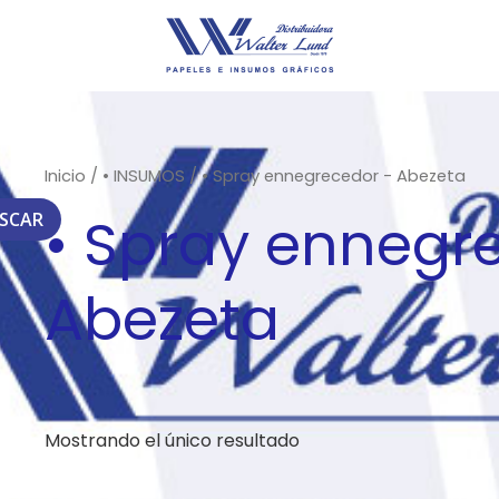
Inicio
/
• INSUMOS
/ • Spray ennegrecedor - Abezeta
• Spray ennegr
SCAR
Abezeta
Mostrando el único resultado