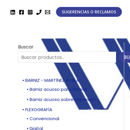
Ir
al
SUGERENCIAS O RECLAMOS
contenido
Buscar
BU
• BARNIZ - MARTÍNEZ AYALA
• Barniz acuoso para tintero
• Barniz acuoso sobre impresión
• FLEXOGRAFÍA
• Convencional
• Digital