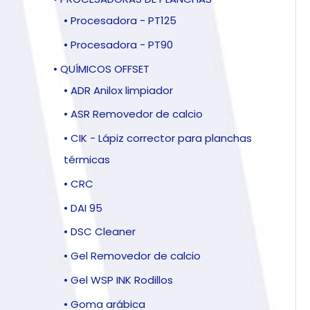
• Procesadora - PT125
• Procesadora - PT90
• QUÍMICOS OFFSET
• ADR Anilox limpiador
• ASR Removedor de calcio
• CIK - Lápiz corrector para planchas
térmicas
• CRC
• DAI 95
• DSC Cleaner
• Gel Removedor de calcio
• Gel WSP INK Rodillos
• Goma arábica