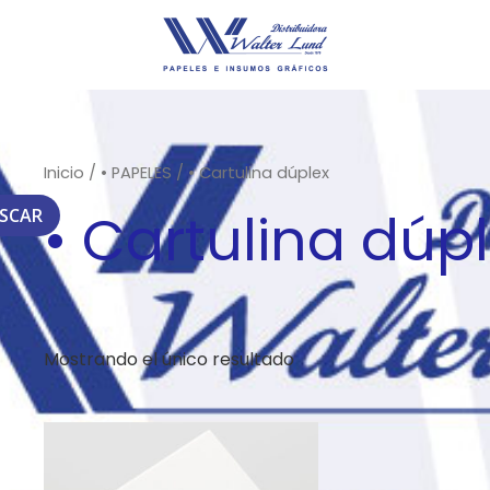
Inicio
/
• PAPELES
/ • Cartulina dúplex
• Cartulina dúp
SCAR
Mostrando el único resultado