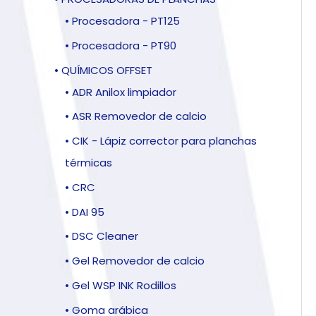
• Procesadora - PT125
• Procesadora - PT90
• QUÍMICOS OFFSET
• ADR Anilox limpiador
• ASR Removedor de calcio
• CIK - Lápiz corrector para planchas
térmicas
• CRC
• DAI 95
• DSC Cleaner
• Gel Removedor de calcio
• Gel WSP INK Rodillos
• Goma arábica