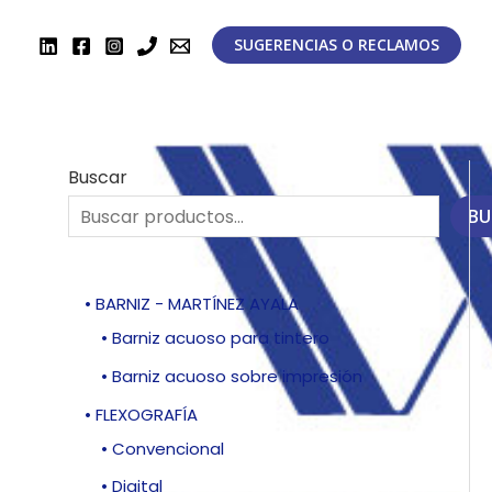
Ir
al
SUGERENCIAS O RECLAMOS
contenido
Buscar
BU
• BARNIZ - MARTÍNEZ AYALA
• Barniz acuoso para tintero
• Barniz acuoso sobre impresión
• FLEXOGRAFÍA
• Convencional
• Digital