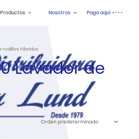
Productos
Nosotros
Paga aquí <---
rodillos híbridos
60 Lavador de
s