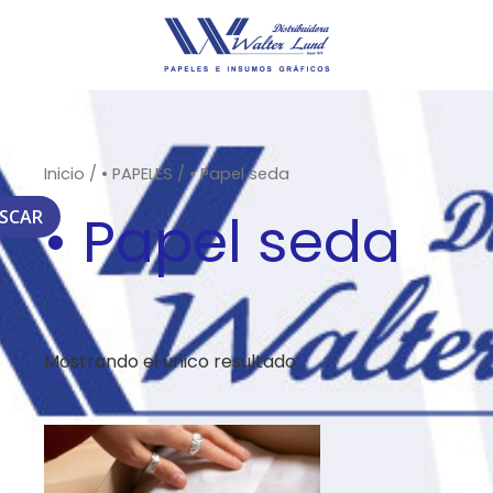
Inicio
/
• PAPELES
/ • Papel seda
• Papel seda
SCAR
Mostrando el único resultado