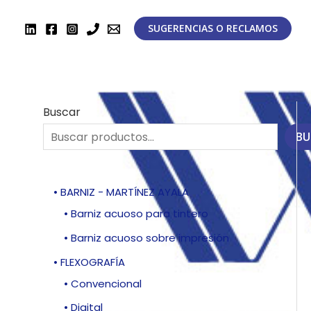
Ir
al
SUGERENCIAS O RECLAMOS
contenido
Buscar
BU
• BARNIZ - MARTÍNEZ AYALA
• Barniz acuoso para tintero
• Barniz acuoso sobre impresión
• FLEXOGRAFÍA
• Convencional
• Digital