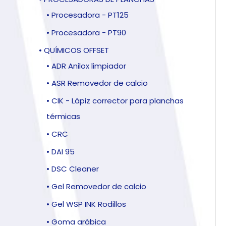
• Procesadora - PT125
• Procesadora - PT90
• QUÍMICOS OFFSET
• ADR Anilox limpiador
• ASR Removedor de calcio
• CIK - Lápiz corrector para planchas
térmicas
• CRC
• DAI 95
• DSC Cleaner
• Gel Removedor de calcio
• Gel WSP INK Rodillos
• Goma arábica