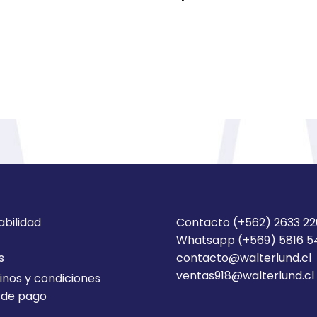
abilidad
Contacto (+562) 2633 2
Whatsapp (+569) 5816 
s
contacto@walterlund.cl
ventas918@walterlund.cl
nos y condiciones
 de pago