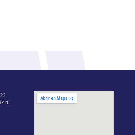
200
5444