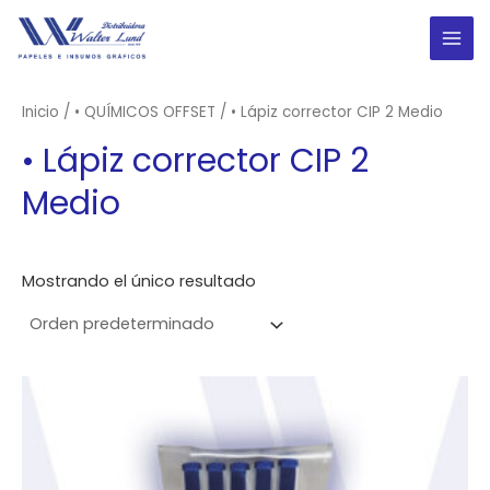
Ir
al
MAI
contenido
ME
Inicio
/
• QUÍMICOS OFFSET
/ • Lápiz corrector CIP 2 Medio
• Lápiz corrector CIP 2
Medio
Mostrando el único resultado