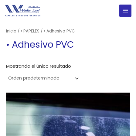
Ir
al
MAI
contenido
ME
Inicio
/
• PAPELES
/ • Adhesivo PVC
• Adhesivo PVC
Mostrando el único resultado