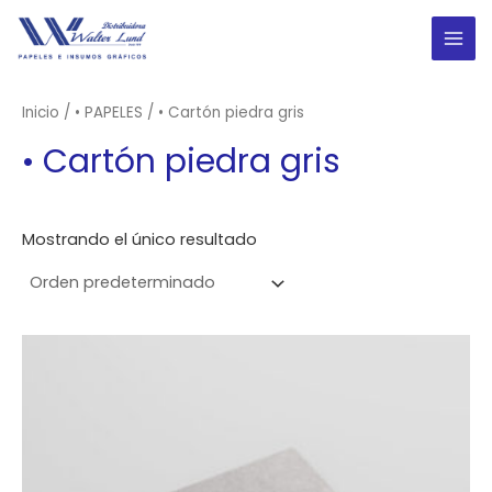
Ir
al
MAI
contenido
ME
Inicio
/
• PAPELES
/ • Cartón piedra gris
• Cartón piedra gris
Mostrando el único resultado