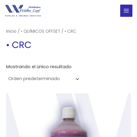
Ir
al
MAI
contenido
ME
Inicio
/
• QUÍMICOS OFFSET
/ • CRC
• CRC
Mostrando el único resultado