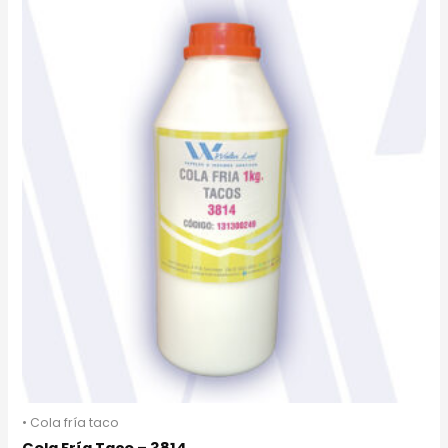
• Cola fría taco
Cola Fría Taco – 3814