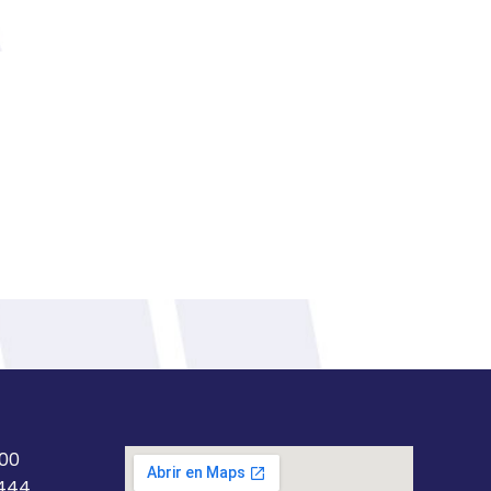
200
5444