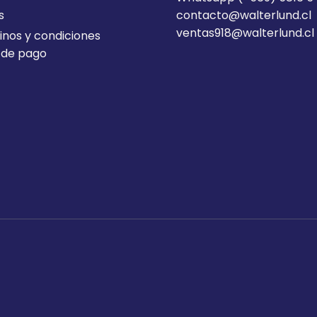
s
contacto@walterlund.cl
ventas918@walterlund.cl
nos y condiciones
 de pago