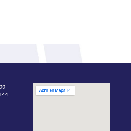
200
5444