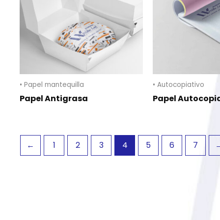
• Papel mantequilla
• Autocopiativo
Papel Antigrasa
Papel Autocopi
←
1
2
3
4
5
6
7