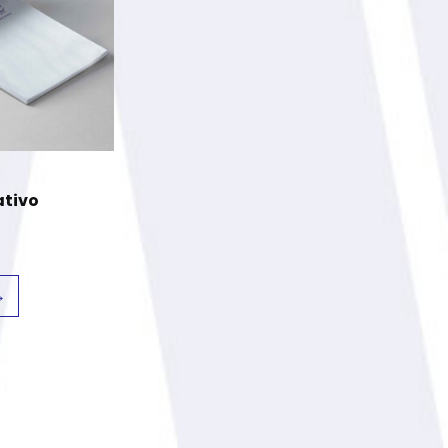
ativo
→