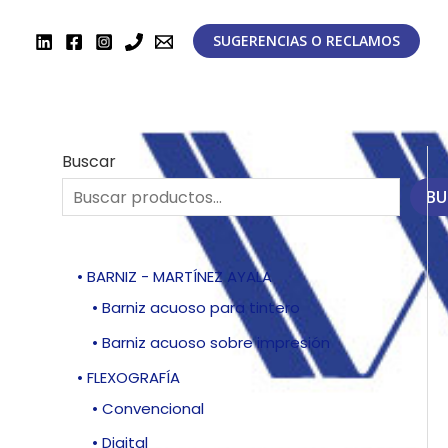
Ir
al
SUGERENCIAS O RECLAMOS
contenido
Buscar
BU
• BARNIZ - MARTÍNEZ AYALA
• Barniz acuoso para tintero
• Barniz acuoso sobre impresión
• FLEXOGRAFÍA
• Convencional
• Digital