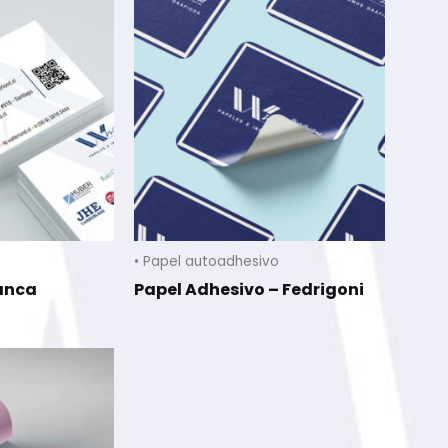
• Papel autoadhesivo
lanca
Papel Adhesivo – Fedrigoni