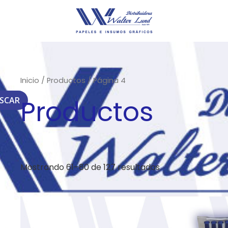
Inicio
/
Productos
/ Página 4
Productos
SCAR
Mostrando 61–80 de 127 resultados