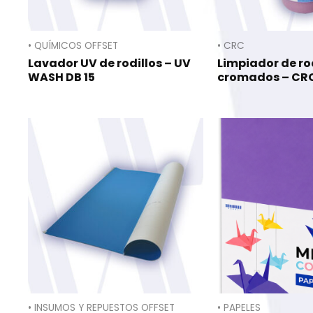
• QUÍMICOS OFFSET
• CRC
Lavador UV de rodillos – UV
Limpiador de ro
WASH DB 15
cromados – CR
• INSUMOS Y REPUESTOS OFFSET
• PAPELES