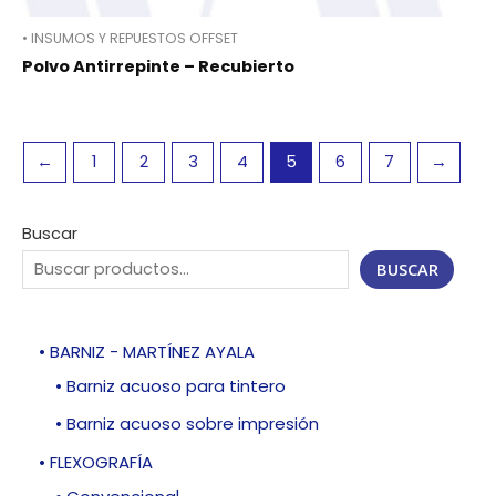
• INSUMOS Y REPUESTOS OFFSET
Polvo Antirrepinte – Recubierto
←
1
2
3
4
5
6
7
→
Buscar
BUSCAR
• BARNIZ - MARTÍNEZ AYALA
• Barniz acuoso para tintero
• Barniz acuoso sobre impresión
• FLEXOGRAFÍA